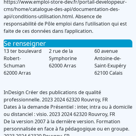
https://www.emploi-store-dev.fr/portail-developpeur-
cms/home/catalogue-des-api/documentation-des-
api/conditions-utilisation.html. Absence de
responsabilité de Pôle emploi dans l’utilisation qui est
faite de ces données dans l’application.
Se renseigner
13 ter boulevard
2 rue de la
60 avenue
Robert-
Symphorine
Antoine-de-
Schuman
62000 Arras
Saint-Exupéry
62000 Arras
62100 Calais
InDesign
Créer des publications de qualité
professionnelle.
2023
2024
62320
Rouvroy
,
FR
Dates à la demande
Présentiel : inter, intra ou à domicile
ou distanciel : visio.
2023
2024
62320
Rouvroy
,
FR
De la version 2007 à la dernière version.
Formation
personnalisée en face à fa pédagogique ou en groupe.
2023
2024
62320
Rouvroy
,
FR