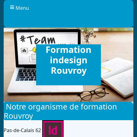
Panneau de gestion des cookies
Menu
Formation
indesign
Rouvroy
Notre organisme de formation
Rouvroy
Pas-de-Calais 62