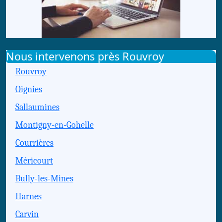
Nous intervenons près Rouvroy
Rouvroy
Oignies
Sallaumines
Montigny-en-Gohelle
Courrières
Méricourt
Bully-les-Mines
Harnes
Carvin