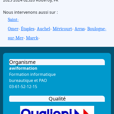
Nous intervenons aussi sur :
Saint-
Omer
-
Étaples
-
Auchel
-
Méricourt
-
Arras
-
Boulogne-
sur-Mer
-
Marck
-
Organisme
awiformation
Formation informatique
bureautique et PAO
03-61-52-12-15
Qualité