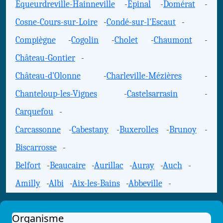
Équeurdreville-Hainneville
-
Épinal
-
Domérat
-
Cosne-Cours-sur-Loire
-
Condé-sur-l'Escaut
-
Compiègne
-
Cogolin
-
Cholet
-
Chaumont
-
Château-Gontier
-
Château-d'Olonne
-
Charleville-Mézières
-
Chanteloup-les-Vignes
-
Castelsarrasin
-
Carquefou
-
Carcassonne
-
Cabestany
-
Buxerolles
-
Brunoy
-
Biscarrosse
-
Belfort
-
Beaucaire
-
Aurillac
-
Auray
-
Auch
-
Amilly
-
Albi
-
Aix-les-Bains
-
Abbeville
-
Organisme