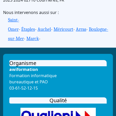
Nous intervenons aussi sur :
Saint-
Omer
-
Étaples
-
Auchel
-
Méricourt
-
Arras
-
Boulogne-
sur-Mer
-
Marck
-
Organisme
awiformation
Formation informatique
bureautique et PAO
03-61-52-12-15
Qualité