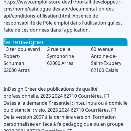
https://www.emploi-store-dev.fr/portail-developpeur-
cms/home/catalogue-des-api/documentation-des-
api/conditions-utilisation.html. Absence de
responsabilité de Pôle emploi dans l’utilisation qui est
faite de ces données dans l’application.
Se renseigner
13 ter boulevard
2 rue de la
60 avenue
Robert-
Symphorine
Antoine-de-
Schuman
62000 Arras
Saint-Exupéry
62000 Arras
62100 Calais
InDesign
Créer des publications de qualité
professionnelle.
2023
2024
62710
Courrières
,
FR
Dates à la demande
Présentiel : inter, intra ou à domicile
ou distanciel : visio.
2023
2024
62710
Courrières
,
FR
De la version 2007 à la dernière version.
Formation
personnalisée en face à fa pédagogique ou en groupe.
2023
2024
62710
Courrières
,
FR