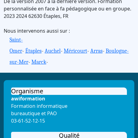
De la version 2007 à la dernière version.
Formation
personnalisée en face à fa pédagogique ou en groupe.
2023
2024
62630
Étaples
,
FR
Nous intervenons aussi sur :
Saint-
Omer
-
Étaples
-
Auchel
-
Méricourt
-
Arras
-
Boulogne-
sur-Mer
-
Marck
-
Organisme
awiformation
Formation informatique
bureautique et PAO
03-61-52-12-15
Qualité