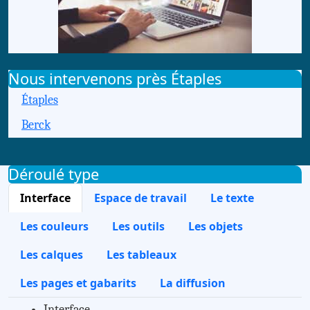
Nous intervenons près Étaples
Étaples
Berck
Déroulé type
Interface
Espace de travail
Le texte
Les couleurs
Les outils
Les objets
Les calques
Les tableaux
Les pages et gabarits
La diffusion
Interface