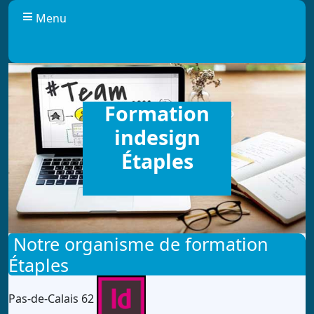
Panneau de gestion des cookies
Menu
Formation
indesign
Étaples
Notre organisme de formation
Étaples
Pas-de-Calais 62