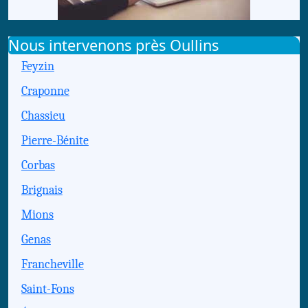
Nous intervenons près Oullins
Feyzin
Craponne
Chassieu
Pierre-Bénite
Corbas
Brignais
Mions
Genas
Francheville
Saint-Fons