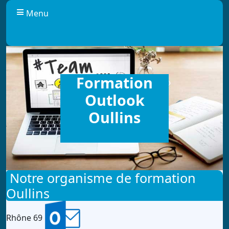
Panneau de gestion des cookies
Menu
Formation
Outlook
Oullins
Notre organisme de formation
Oullins
Rhône 69