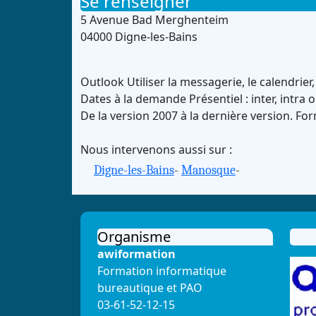
Se renseigner
5 Avenue Bad Merghenteim
04000 Digne-les-Bains
Outlook
Utiliser la messagerie, le calendrier,
Dates à la demande
Présentiel : inter, intra 
De la version 2007 à la dernière version.
For
Nous intervenons aussi sur :
Digne-les-Bains
-
Manosque
-
Organisme
awiformation
Formation informatique
bureautique et PAO
03-61-52-12-15