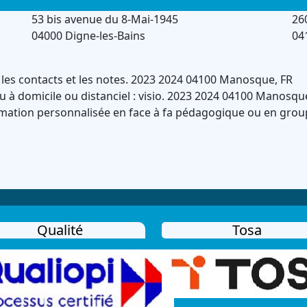
53 bis avenue du 8-Mai-1945
26
04000 Digne-les-Bains
04
 les contacts et les notes.
2023
2024
04100
Manosque
,
FR
ou à domicile ou distanciel : visio.
2023
2024
04100
Manosqu
mation personnalisée en face à fa pédagogique ou en grou
Qualité
Tosa