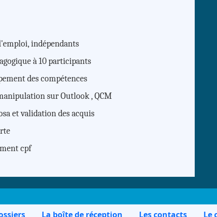
d'emploi, indépendants
dagogique à 10 participants
lopement des compétences
 manipulation sur Outlook , QCM
osa et validation des acquis
rte
ement cpf
ossiers
La boîte de réception
Les contacts
Le 