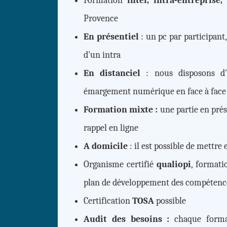
Formation
inter, intra-entreprise
Provence
En présentiel
: un pc par participant
d'un intra
En distanciel
: nous disposons d'
émargement numérique en face à face
Formation mixte :
une partie en pré
rappel en ligne
A domicile
: il est possible de mettre
Organisme certifié
qualiopi
, formati
plan de développement des compétenc
Certification
TOSA
possible
Audit des besoins :
chaque format