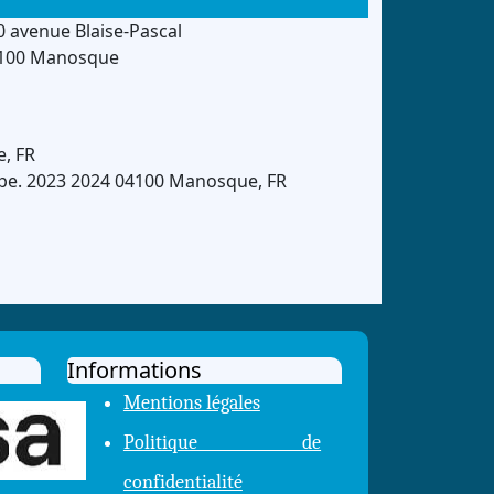
0 avenue Blaise-Pascal
100 Manosque
e
,
FR
pe.
2023
2024
04100
Manosque
,
FR
Informations
Mentions légales
Politique de
confidentialité