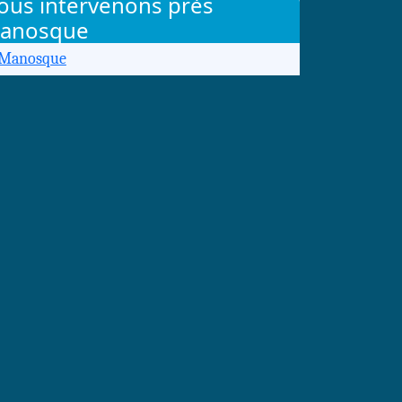
ous intervenons près
anosque
Manosque