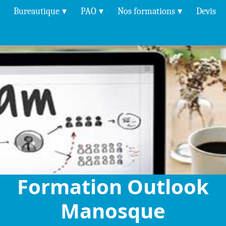
Bureautique
PAO
Nos formations
Devis
Formation Outlook
Manosque