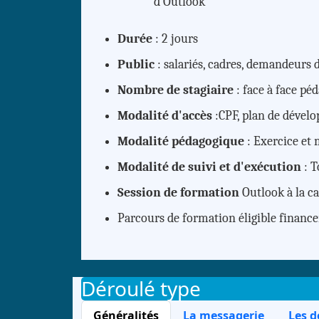
d'Outlook
Durée
: 2 jours
Public
: salariés, cadres, demandeurs 
Nombre de stagiaire
: face à face pé
Modalité d'accès
:CPF, plan de déve
Modalité pédagogique
: Exercice et
Modalité de suivi et d'exécution
: T
Session de formation
Outlook à la ca
Parcours de formation éligible financ
Déroulé type
Généralités
La messagerie
Les d