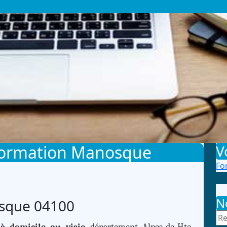
formation Manosque
V
Fo
N
sque 04100