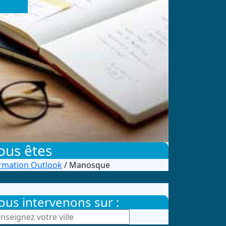
ous êtes
rmation Outlook
/ Manosque
ous intervenons sur :