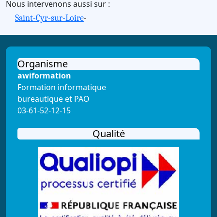
Nous intervenons aussi sur :
Saint-Cyr-sur-Loire
-
Organisme
awiformation
Formation informatique
bureautique et PAO
03-61-52-12-15
Qualité