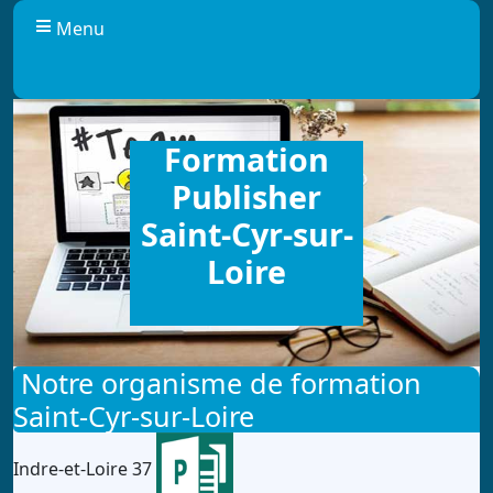
Panneau de gestion des cookies
Menu
Formation
Publisher
Saint-Cyr-sur-
Loire
Notre organisme de formation
Saint-Cyr-sur-Loire
Indre-et-Loire 37