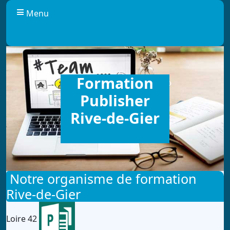
Panneau de gestion des cookies
Menu
Formation
Publisher
Rive-de-Gier
Notre organisme de formation
Rive-de-Gier
Loire 42