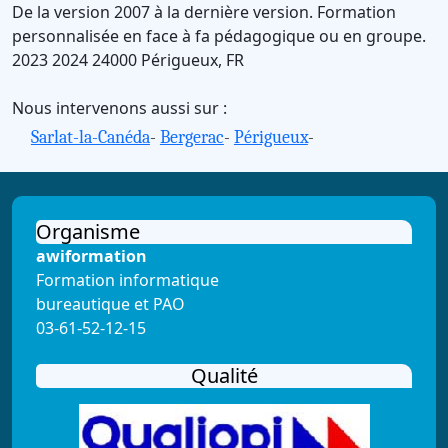
De la version 2007 à la dernière version.
Formation
personnalisée en face à fa pédagogique ou en groupe.
2023
2024
24000
Périgueux
,
FR
Nous intervenons aussi sur :
Sarlat-la-Canéda
-
Bergerac
-
Périgueux
-
Organisme
awiformation
Formation informatique
bureautique et PAO
03-61-52-12-15
Qualité