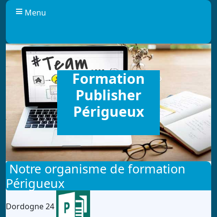
Panneau de gestion des cookies
Menu
Formation
Publisher
Périgueux
Notre organisme de formation
Périgueux
Dordogne 24