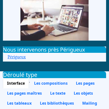
Nous intervenons près Périgueux
Périgueux
Déroulé type
.
Interface
Les compositions
Les pages
Les pages maîtres
Le texte
Les objets
Les tableaux
Les bibliothèques
Mailing