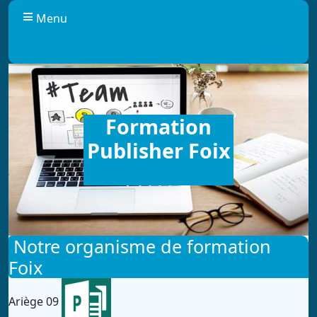
Panneau de gestion des cookies
Menu
Formation
Publisher Foix
Notre organisme de formation
Foix
Ariège 09