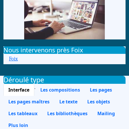
Nous intervenons près Foix
Foix
Déroulé type
.
Interface
Les compositions
Les pages
Les pages maîtres
Le texte
Les objets
Les tableaux
Les bibliothèques
Mailing
Plus loin