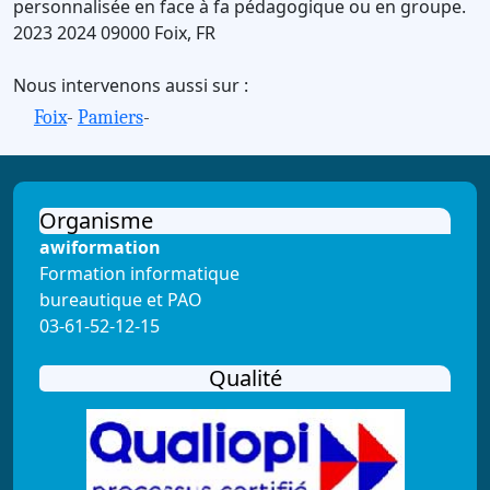
personnalisée en face à fa pédagogique ou en groupe.
2023
2024
09000
Foix
,
FR
Nous intervenons aussi sur :
Foix
-
Pamiers
-
Organisme
awiformation
Formation informatique
bureautique et PAO
03-61-52-12-15
Qualité