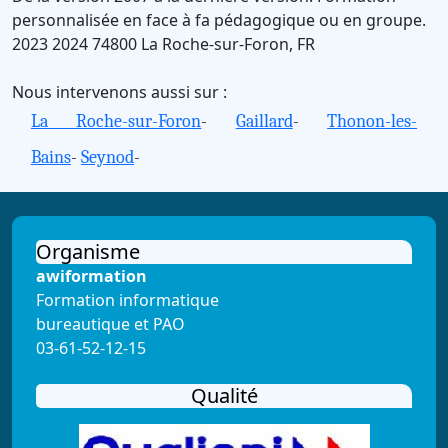
personnalisée en face à fa pédagogique ou en groupe.
2023
2024
74800
La Roche-sur-Foron
,
FR
Nous intervenons aussi sur :
La Roche-sur-Foron
-
Gaillard
-
Thonon-les-
Bains
-
Seynod
-
Organisme
awiformation
Formation informatique
bureautique et PAO
03-61-52-12-15
Qualité