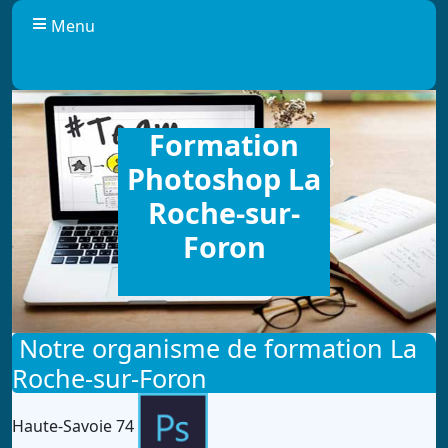
Panneau de gestion des cookies
Menu
Formation
Photoshop La
Roche-sur-
Foron
Notre organisme de formation La
Roche-sur-Foron
Haute-Savoie 74