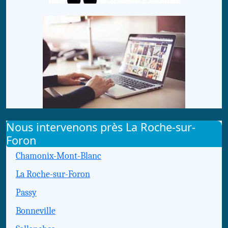
Nous intervenons près La Roche-sur-
Foron
Chamonix-Mont-Blanc
La Roche-sur-Foron
Passy
Bonneville