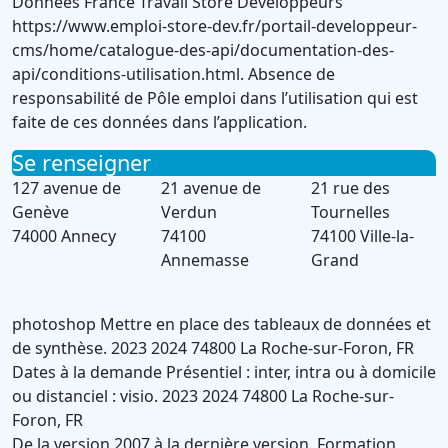
Données France Travail Store Développeurs
https://www.emploi-store-dev.fr/portail-developpeur-
cms/home/catalogue-des-api/documentation-des-
api/conditions-utilisation.html. Absence de
responsabilité de Pôle emploi dans l’utilisation qui est
faite de ces données dans l’application.
Se renseigner
127 avenue de
21 avenue de
21 rue des
Genève
Verdun
Tournelles
74000 Annecy
74100
74100 Ville-la-
Annemasse
Grand
photoshop
Mettre en place des tableaux de données et
de synthèse.
2023
2024
74800
La Roche-sur-Foron
,
FR
Dates à la demande
Présentiel : inter, intra ou à domicile
ou distanciel : visio.
2023
2024
74800
La Roche-sur-
Foron
,
FR
De la version 2007 à la dernière version.
Formation