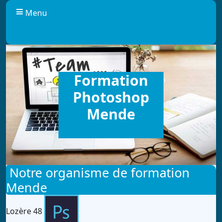
Panneau de gestion des cookies
Menu
Formation
Photoshop
Mende
Notre organisme de formation
Mende
Lozère 48