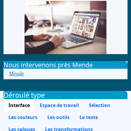
Nous intervenons près Mende
Mende
Déroulé type
Interface
Espace de travail
Sélection
Les couleurs
Les outils
Le texte
Les calques
Les transformations