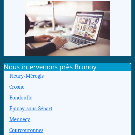
Nous intervenons près Brunoy
Fleury-Mérogis
Crosne
Bondoufle
Épinay-sous-Sénart
Mennecy
Courcouronnes