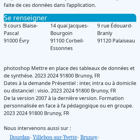
faite de ces données dans l’application.
Se renseigner
9 cours Blaise-
14 quai Jacques-
9 rue Édouard-
Pascal
Bourgoin
Branly
91000 Évry
91100 Corbeil-
91120 Palaiseau
Essonnes
photoshop
Mettre en place des tableaux de données et
de synthèse.
2023
2024
91800
Brunoy
,
FR
Dates à la demande
Présentiel : inter, intra ou à domicile
ou distanciel : visio.
2023
2024
91800
Brunoy
,
FR
De la version 2007 à la dernière version.
Formation
personnalisée en face à fa pédagogique ou en groupe.
2023
2024
91800
Brunoy
,
FR
Nous intervenons aussi sur :
Dourdan
-
Villebon-sur-Yvette
-
Brunoy
-