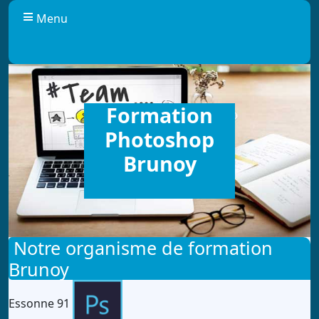
Panneau de gestion des cookies
Menu
Formation
Photoshop
Brunoy
Notre organisme de formation
Brunoy
Essonne 91