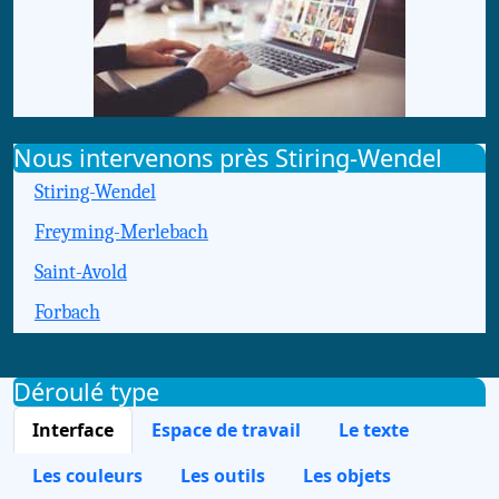
Nous intervenons près Stiring-Wendel
Stiring-Wendel
Freyming-Merlebach
Saint-Avold
Forbach
Déroulé type
Interface
Espace de travail
Le texte
Les couleurs
Les outils
Les objets