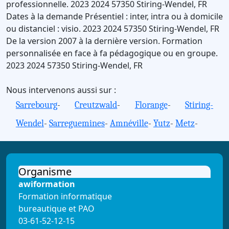
professionnelle.
2023
2024
57350
Stiring-Wendel
,
FR
Dates à la demande
Présentiel : inter, intra ou à domicile
ou distanciel : visio.
2023
2024
57350
Stiring-Wendel
,
FR
De la version 2007 à la dernière version.
Formation
personnalisée en face à fa pédagogique ou en groupe.
2023
2024
57350
Stiring-Wendel
,
FR
Nous intervenons aussi sur :
Sarrebourg
-
Creutzwald
-
Florange
-
Stiring-
Wendel
-
Sarreguemines
-
Amnéville
-
Yutz
-
Metz
-
Organisme
awiformation
Formation informatique
bureautique et PAO
03-61-52-12-15