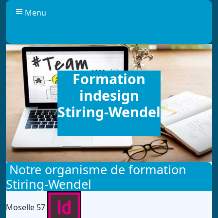
Panneau de gestion des cookies
Menu
Formation
indesign
Stiring-Wendel
Notre organisme de formation
Stiring-Wendel
Moselle 57