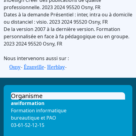
professionnelle.
2023
2024
95520
Osny
,
FR
Dates à la demande
Présentiel : inter, intra ou à domicile
ou distanciel : visio.
2023
2024
95520
Osny
,
FR
De la version 2007 à la dernière version.
Formation
personnalisée en face à fa pédagogique ou en groupe.
2023
2024
95520
Osny
,
FR
Nous intervenons aussi sur :
Osny
-
Ézanville
-
Herblay
-
Organisme
awiformation
Formation informatique
bureautique et PAO
03-61-52-12-15