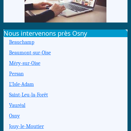
Nous intervenons près Osny
Beauchamp
Beaumont-sur-Oise
Méry-sur-Oise
Persan
L'Isle-Adam
Saint-Leu-la-Forêt
Vauréal
Osny
Jouy-le-Moutier