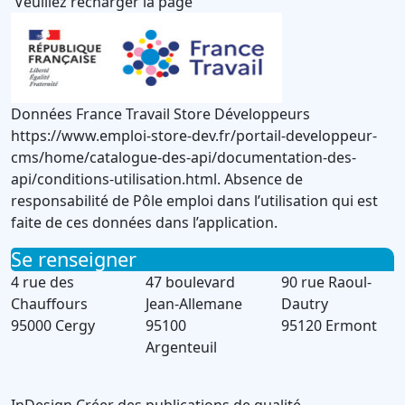
Veuillez recharger la page
Données France Travail Store Développeurs
https://www.emploi-store-dev.fr/portail-developpeur-
cms/home/catalogue-des-api/documentation-des-
api/conditions-utilisation.html. Absence de
responsabilité de Pôle emploi dans l’utilisation qui est
faite de ces données dans l’application.
Se renseigner
4 rue des
47 boulevard
90 rue Raoul-
Chauffours
Jean-Allemane
Dautry
95000 Cergy
95100
95120 Ermont
Argenteuil
InDesign
Créer des publications de qualité