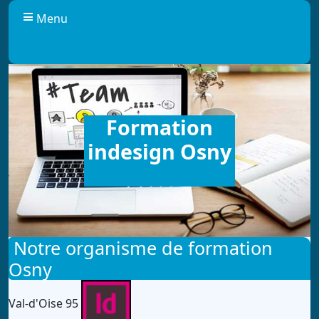
Panneau de gestion des cookies
Menu
Formation
indesign Osny
Notre organisme de formation
Osny
Val-d'Oise 95