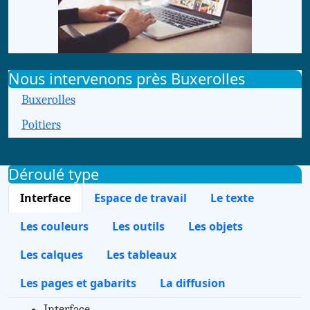
Nous intervenons près Buxerolles
Buxerolles
Poitiers
Déroulé type
Interface
Espace de travail
Le texte
Les couleurs
Les outils
Les objets
Les calques
Les tableaux
Les pages et gabarits
La diffusion
Interface