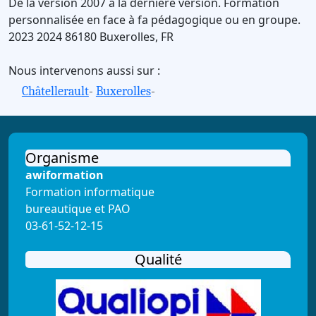
De la version 2007 à la dernière version.
Formation
personnalisée en face à fa pédagogique ou en groupe.
2023
2024
86180
Buxerolles
,
FR
Nous intervenons aussi sur :
Châtellerault
-
Buxerolles
-
Organisme
awiformation
Formation informatique
bureautique et PAO
03-61-52-12-15
Qualité