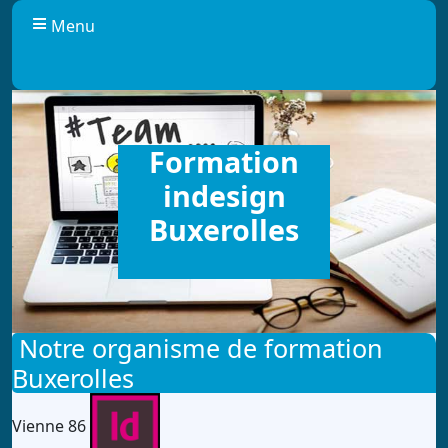
Panneau de gestion des cookies
Menu
Formation
indesign
Buxerolles
Notre organisme de formation
Buxerolles
Vienne 86