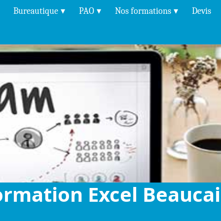
Bureautique
PAO
Nos formations
Devis
ormation Excel Beaucai