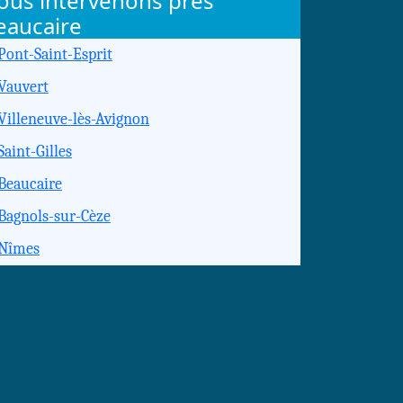
ous intervenons près
eaucaire
Pont-Saint-Esprit
Vauvert
Villeneuve-lès-Avignon
Saint-Gilles
Beaucaire
Bagnols-sur-Cèze
Nîmes