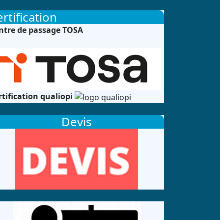
rtification
ntre de passage TOSA
rtification qualiopi
Devis