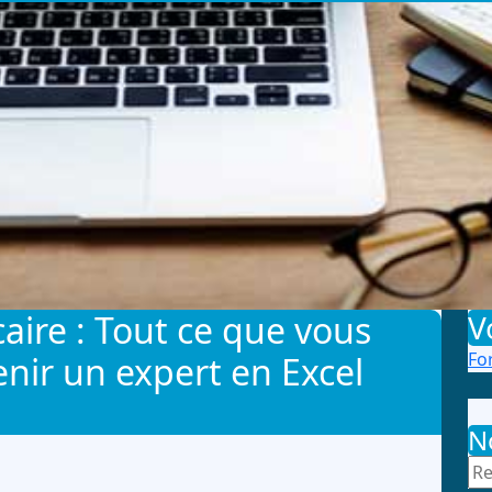
aire : Tout ce que vous
V
Fo
nir un expert en Excel
N