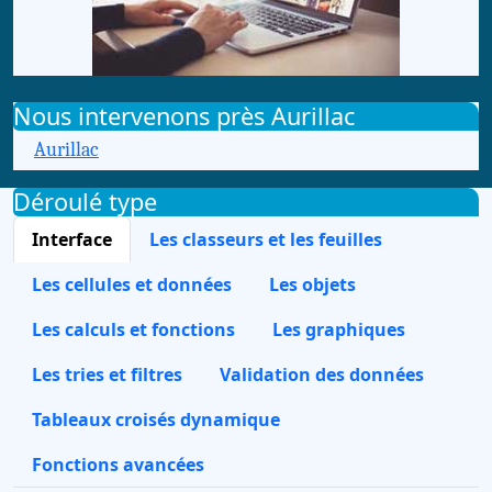
Nous intervenons près Aurillac
Aurillac
Déroulé type
Interface
Les classeurs et les feuilles
Les cellules et données
Les objets
Les calculs et fonctions
Les graphiques
Les tries et filtres
Validation des données
Tableaux croisés dynamique
Fonctions avancées