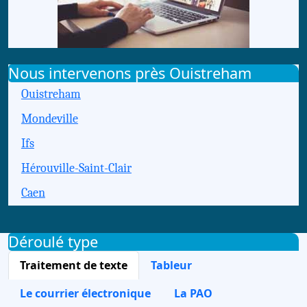
Nous intervenons près Ouistreham
Ouistreham
Mondeville
Ifs
Hérouville-Saint-Clair
Caen
Déroulé type
Traitement de texte
Tableur
Le courrier électronique
La PAO