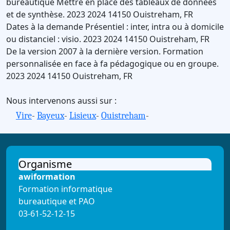
bureautique
Mettre en place des tableaux de données
et de synthèse.
2023
2024
14150
Ouistreham
,
FR
Dates à la demande
Présentiel : inter, intra ou à domicile
ou distanciel : visio.
2023
2024
14150
Ouistreham
,
FR
De la version 2007 à la dernière version.
Formation
personnalisée en face à fa pédagogique ou en groupe.
2023
2024
14150
Ouistreham
,
FR
Nous intervenons aussi sur :
Vire
-
Bayeux
-
Lisieux
-
Ouistreham
-
Organisme
awiformation
Formation informatique
bureautique et PAO
03-61-52-12-15