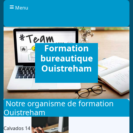
Panneau de gestion des cookies
Menu
Formation
bureautique
Ouistreham
Notre organisme de formation
Ouistreham
Calvados 14