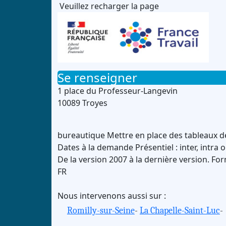
Veuillez recharger la page
Se renseigner
1 place du Professeur-Langevin
10089 Troyes
bureautique
Mettre en place des tableaux d
Dates à la demande
Présentiel : inter, intra 
De la version 2007 à la dernière version.
For
FR
Nous intervenons aussi sur :
Romilly-sur-Seine
-
La Chapelle-Saint-Luc
-