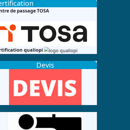
rtification
ntre de passage TOSA
rtification qualiopi
Devis