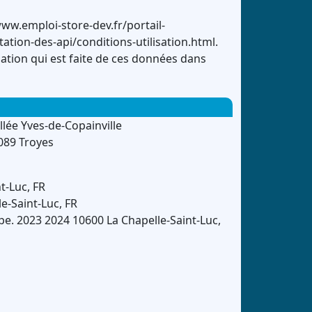
ww.emploi-store-dev.fr/portail-
on-des-api/conditions-utilisation.html.
sation qui est faite de ces données dans
llée Yves-de-Copainville
089 Troyes
nt-Luc
,
FR
le-Saint-Luc
,
FR
pe.
2023
2024
10600
La Chapelle-Saint-Luc
,