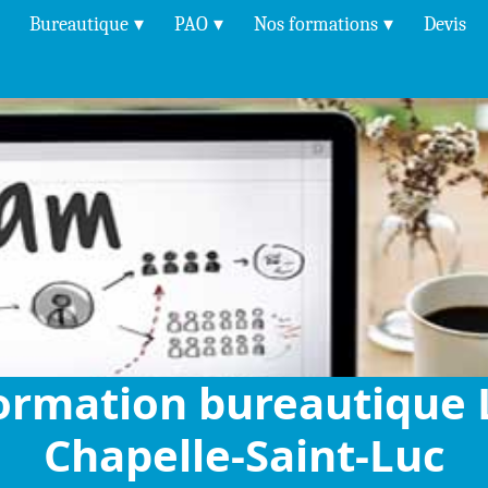
Bureautique
PAO
Nos formations
Devis
ormation bureautique 
Chapelle-Saint-Luc