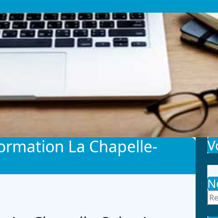
ormation La Chapelle-
V
N