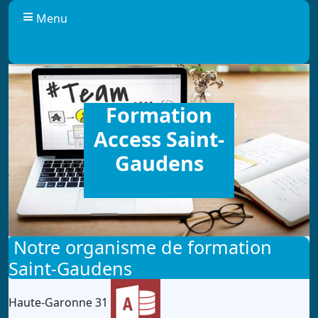
Panneau de gestion des cookies
Menu
Formation
Access Saint-
Gaudens
Notre organisme de formation
Saint-Gaudens
Haute-Garonne 31