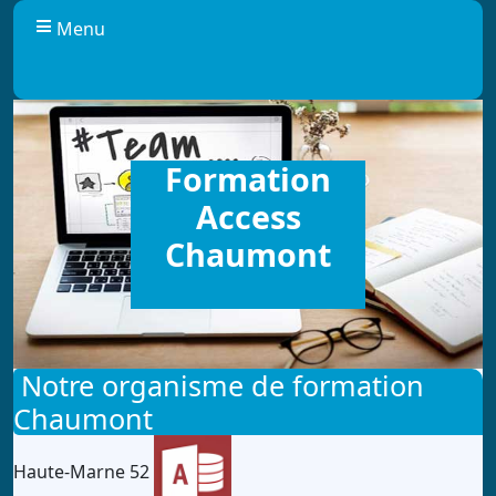
Panneau de gestion des cookies
Menu
Formation
Access
Chaumont
Notre organisme de formation
Chaumont
Haute-Marne 52