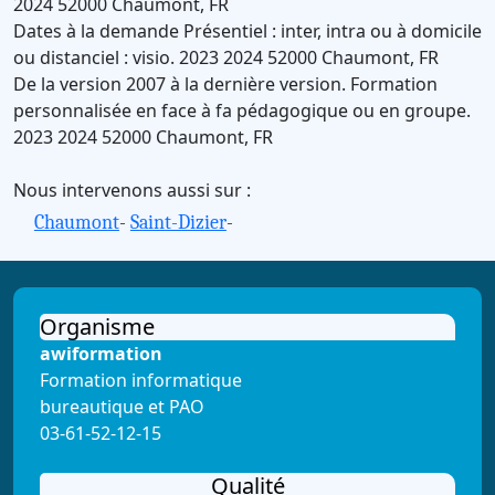
2024
52000
Chaumont
,
FR
Dates à la demande
Présentiel : inter, intra ou à domicile
ou distanciel : visio.
2023
2024
52000
Chaumont
,
FR
De la version 2007 à la dernière version.
Formation
personnalisée en face à fa pédagogique ou en groupe.
2023
2024
52000
Chaumont
,
FR
Nous intervenons aussi sur :
Chaumont
-
Saint-Dizier
-
Organisme
awiformation
Formation informatique
bureautique et PAO
03-61-52-12-15
Qualité